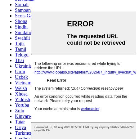
Somali
Samoan
Scots Gaelic
Shona
Sindhi
Sundanese
Swahili
Tajik
Tamil
Telugu
Thai
Ukrainian
Urdu
Uzbek
Vietnamese
Welsh
Xhosa
Yiddish
Yoruba
Zulu
Kinyarwanda
Tatar
Oriya
Turkmen
Uyghur