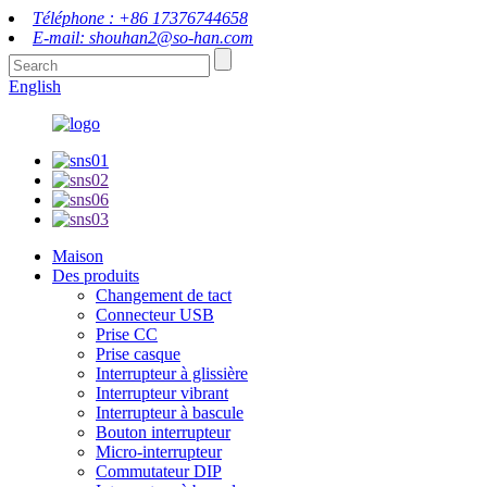
Téléphone : +86 17376744658
E-mail: shouhan2@so-han.com
English
Maison
Des produits
Changement de tact
Connecteur USB
Prise CC
Prise casque
Interrupteur à glissière
Interrupteur vibrant
Interrupteur à bascule
Bouton interrupteur
Micro-interrupteur
Commutateur DIP