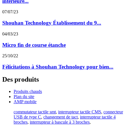
intérieure...
07/07/23
Shouhan Technology Établissement du 9...
04/03/23
Micro fin de course étanche
25/10/22
Félicitations à Shouhan Technology pour bien...
Des produits
Produits chauds
Plan du site
AMP mobile
commutateur tactile smt
,
interrupteur tactile CMS
,
connecteur
USB de type C
,
changement de tact
,
interrupteur tactile 4
broches
,
interrupteur à bascule à 3 broches
,