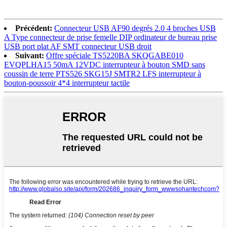
Précédent:
Connecteur USB AF90 degrés 2.0 4 broches USB
A Type connecteur de prise femelle DIP ordinateur de bureau prise
USB port plat AF SMT connecteur USB droit
Suivant:
Offre spéciale TS5220BA SKQGABE010
EVQPLHA15 50mA 12VDC interrupteur à bouton SMD sans
coussin de terre PTS526 SKG15J SMTR2 LFS interrupteur à
bouton-poussoir 4*4 interrupteur tactile