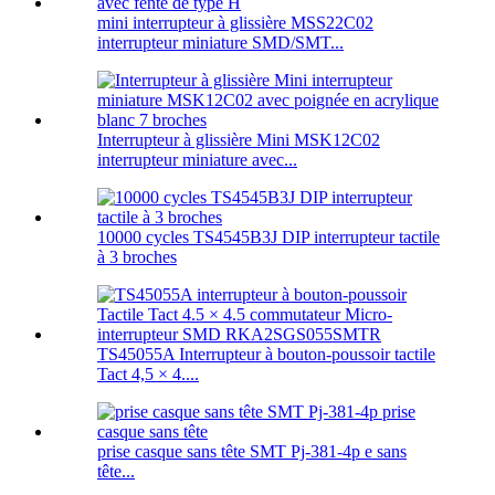
mini interrupteur à glissière MSS22C02
interrupteur miniature SMD/SMT...
Interrupteur à glissière Mini MSK12C02
interrupteur miniature avec...
10000 cycles TS4545B3J DIP interrupteur tactile
à 3 broches
TS45055A Interrupteur à bouton-poussoir tactile
Tact 4,5 × 4....
prise casque sans tête SMT Pj-381-4p e sans
tête...