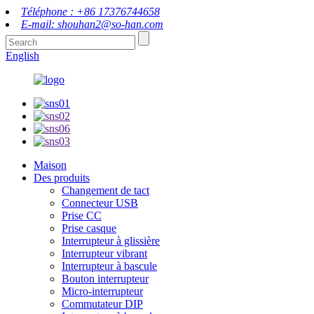
Téléphone : +86 17376744658
E-mail: shouhan2@so-han.com
English
Maison
Des produits
Changement de tact
Connecteur USB
Prise CC
Prise casque
Interrupteur à glissière
Interrupteur vibrant
Interrupteur à bascule
Bouton interrupteur
Micro-interrupteur
Commutateur DIP