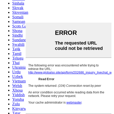
Sinhala
Slovak
Slovenian
Somali
Samoan
Scots Gaelic
Shona
Sindhi
Sundanese
Swahili
Tajik
Tamil
Telugu
Thai
Ukrainian
Urdu
Uzbek
Vietnamese
Welsh
Xhosa
Yiddish
Yoruba
Zulu
Kinyarwanda
Tatar