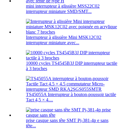
mini interrupteur à glissière MSS22C02
interrupteur miniature SMD/SMT...
Interrupteur à glissière Mini MSK12C02
interrupteur miniature avec...
10000 cycles TS4545B3J DIP interrupteur tactile
à 3 broches
TS45055A Interrupteur à bouton-poussoir tactile
Tact 4,5 × 4....
prise casque sans tête SMT Pj-381-4p e sans
tête...