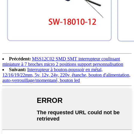
Précédent:
MSS12C02 SMD SMT interrupteur coulissant
miniature à 7 broches micro 2 positions support personnalisation
Suivant:
Interrupteur à bouton-poussoir en métal,
12/16/19/22mm, 5v, 12v, 24v, 220v, étanche, bouton d'alimentation,
auto-verrouillage/momentané, bouton led