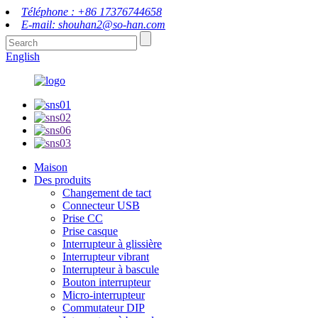
Téléphone : +86 17376744658
E-mail: shouhan2@so-han.com
English
Maison
Des produits
Changement de tact
Connecteur USB
Prise CC
Prise casque
Interrupteur à glissière
Interrupteur vibrant
Interrupteur à bascule
Bouton interrupteur
Micro-interrupteur
Commutateur DIP